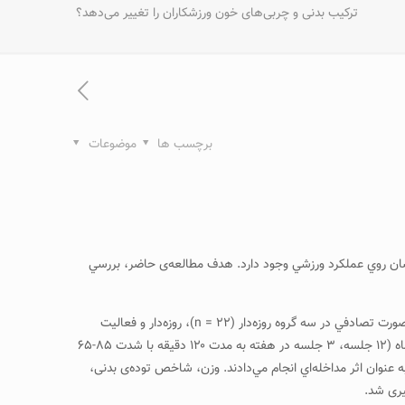
‌ترکيب بدنی و چربی‌های خون ورزشکاران را تغيير می‌دهد؟
برچسب ها
موضوعات
رمضان روي عملکرد ورزشي وجود دارد. هدف مطالعه‌ی حاضر، بررسي
۶۶ نفر از مردان ورزشکار سالم روزه‌دار و غير روزه‌دار از بين افراد ورزشکاران استقامتی شهرستان يزد به صورت هدفمند انتخاب شدند و سپس به صورت تصادفي در سه گروه روزه‌دار (۲۲ = n)، روزه‌دار و فعاليت
ورزشي (۲۲ = n)، غير روزه‌دار (۲۲ = n) قرار گرفتند. سپس گروه روزه‌دار و فعاليت ورزشي، علاوه بر انجام اعمال روزه‌داري، فعاليت ورزشي را به مدت يک ماه (۱۲ جلسه، ۳ جلسه در هفته به مدت ۱۲۰ دقيقه با شدت ۸۵-۶۵
به عنوان اثر مداخله‌اي انجام مي‌دادند. وزن، شاخص توده‌ی بدنی،
يری شد.