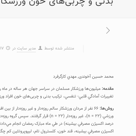
بدنی و چربی‌های خون ورزشکارا
منتشر شده توسط
مدیر سایت
در
۱۷ بهمن ۱۳۹۲
محمد حسين آخوندی, مهدي کارگرفرد
مقدمه:
ميليون‌ها ورزشکار مسلمان در سراسر جهان هر ساله در ماه رمض
تغييرات آمادگي قلبي- تنفسي، ترکيب بدنی و چربی‌های خون افراد ورز
روش‌ها:
درصد اکسيژ‌ن مصرفي بيشينه) در طي ماه مبارک رمضان انجام مي‌دادند. د
اکسيژ‌ن مصرفي بيشينه، قند خون، کلسترول تام، ليپوپروتئين کم چگال،