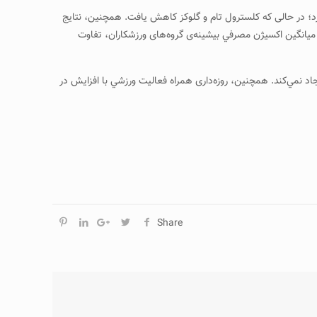
کرد؛ در حالی که کلسترول تام و گلوکز کاهش يافت. همچنين، نتايج
ميانگين اکسيژ‌ن مصرفي بيشينه‌ی گروه‌های ورزشکاران، تفاوت
اد نمي‌کند. همچنين، روزه‌داری همراه فعاليت ورزشي با افزايش در
Share