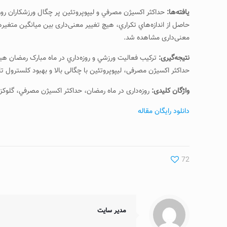
یافته‌ها:
حداکثر اکسيژ‌ن مصرفي و ليپوپروتئين پر چگال ورزشکاران روز
حاصل از اندازه‌هاي تکراري، هيچ تغيير معنی‌داری بين ميانگين متغي
معنی‌داری مشاهده شد.
نتیجه‌گیری:
ترکيب فعاليت ورزشي و روزه‌داري در ماه مبارک رمضان هيچ
حداکثر اکسيژن مصرفی، ليپوپروتئين با چگالی بالا و بهبود کلسترول تا
واژگان کلیدی:
روزه‌داری در ماه رمضان، حداکثر اکسيژن مصرفي، گلوکز
دانلود رایگان مقاله
72
مدیر سایت