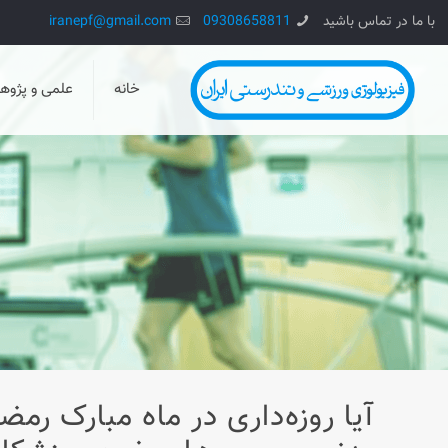
با ما در تماس باشید
09308658811
iranepf@gmail.com
خانه
علمی و پژو
آيا روزه‌داری در ماه مبارک رم