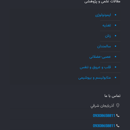
مقالات علمی و پژوهشی
ایمونولوژی
تغذیه
زنان
سالمندان
عصبی-عضلانی
قلب و عروق و تنفس
متابولیسم و بیوشیمی
تماس با ما
آذربايجان شرقي
09308658811
09308658811