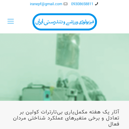
iranepf@gmail.com
09308658811
آثار يک هفته مکمل‌ياری بی‌تارترات کولين بر
تعادل و برخی متغيرهای عملکرد شناختی مردان
فعال