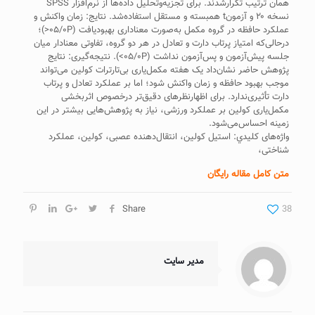
همان ترتيب تکرارشدند. برای تجزيه‌وتحليل داده‌ها از نرم‌افزار SPSS
نسخه ۲۰ و آزمونt همبسته و مستقل استفاده‌شد. نتايج: زمان واکنش و
عملکرد حافظه در گروه مکمل به‌صورت معناداری بهبوديافت (۰۵/۰P<)؛
درحالی‌که امتياز پرتاب دارت و تعادل در هر دو گروه، تفاوتی معنادار ميان
جلسه‌ پيش‌آزمون و پس‌آزمون نداشت (۰۵/۰P>). نتيجه‌گيری: نتايج
پژوهش حاضر نشان‌داد يک هفته مکمل‌ياری بی‌تارترات کولين می‌تواند
موجب بهبود حافظه و زمان واکنش ‌شود؛ اما بر عملکرد تعادل و پرتاب
دارت تأثيری‌ندارد. برای اظهارنظرهای دقيق‌تر درخصوص اثربخشی
مکمل‌ياری کولين بر عملکرد ورزشی، نياز به پژوهش‌هايی بيشتر در اين
زمينه احساس‌می‌شود.
واژه‌های كليدي: استيل کولين، انتقال‌دهنده عصبی، کولين، عملکرد
شناختی،
متن کامل مقاله رایگان
Share
38
مدیر سایت