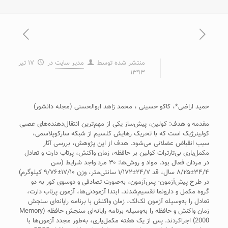
منتشر شده توسط
مدیر سایت
در
۱۷ تیر
۱۳۹۳
حميد اراضی*، کاکو حسينی ، محمد زاهد ابوالحسنی (مجله دانشور)
مقدمه و هدف: کولين، پيش‌ساز يکی از مهم‌ترين انتقال‌دهنده‌های عصبی
کولينرژيک است که با تحريک رهايش کلسيم از شبکه سارکوپلاسمی،
سبب انقباض عضلانی می‌شود. هدف از اين پژوهش، بررسی آثار
مکمل‌ياری بی‌تارترات کولين بر حافظه، زمان واکنش، پرتاب دارت و تعادل
در مردان فعال بود. مواد و روش‌ها: ۳۰ مرد واجد شرايط (سن
۳۴/۴±۸/۲۵ سال، قد ۲۴/۷±۱/۱۷۲ سانتی‌متر، وزن ۱۷/۱۰±۹/۷۶ کيلوگرم)
در طرح پيش‌آزمون- پس‌آزمون، به‌صورت تصادفی و دوسوی کور به دو
گروه مکمل و دارونما تقسيم‌شدند. ابتدا آزمودنی‌ها، آزمون پرتاب دارت،
تعادل را به‌وسيله‌ آزمون لک‌لک، زمان واکنش با برنامه رايانه‌ای سنجش
زمان واکنش و حافظه را به‌وسيله‌ برنامه رايانه‌ای سنجش حافظه (Memory
2000) اجراکردند. پس از يک هفته مکمل‌ياری، به‌طور مجدد آزمون‌ها با