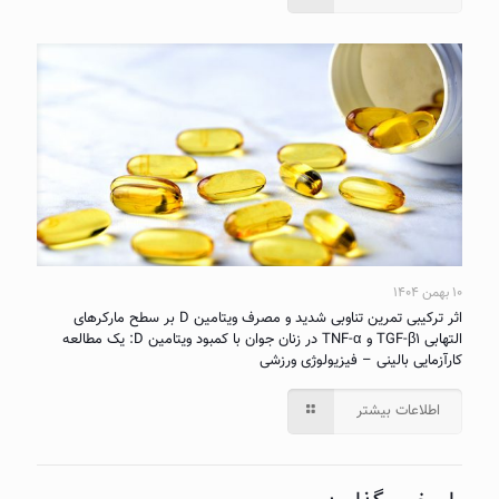
۱۰ بهمن ۱۴۰۴
اثر ترکیبی تمرین تناوبی شدید و مصرف ویتامین D بر سطح مارکرهای
التهابی TGF-β۱ و TNF-α در زنان جوان با کمبود ویتامین D: یک مطالعه
کارآزمایی بالینی – فیزیولوژی ورزشی
اطلاعات بیشتر