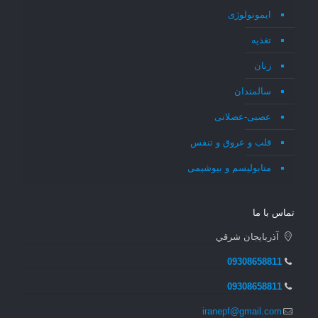
ایمونولوژی
تغذیه
زنان
سالمندان
عصبی-عضلانی
قلب و عروق و تنفس
متابولیسم و بیوشیمی
تماس با ما
آذربايجان شرقي
09308658811
09308658811
iranepf@gmail.com