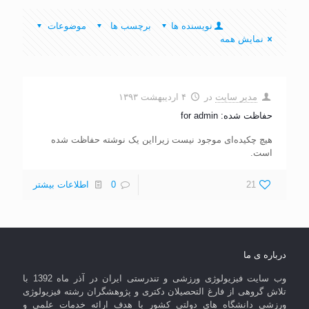
نویسنده ها
برچسب ها
موضوعات
نمایش همه
مدیر سایت
در
۴ اردیبهشت ۱۳۹۳
حفاظت شده: for admin
هیچ چکیده‌ای موجود نیست زیرا‌این یک نوشته حفاظت شده
است.
21
0
اطلاعات بیشتر
درباره ی ما
وب سایت فیزیولوژی ورزشی و تندرستی ایران در آذر ماه 1392 با
تلاش گروهی از فارغ التحصیلان دکتری و پژوهشگران رشته فیزیولوژی
ورزشی دانشگاه های دولتی کشور با هدف ارائه خدمات علمی و