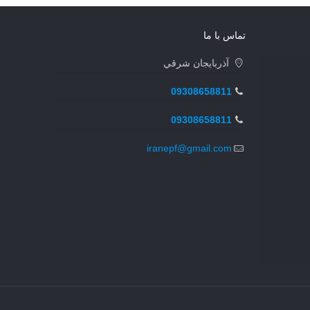
تماس با ما
آذربايجان شرقي
09308658811
09308658811
iranepf@gmail.com