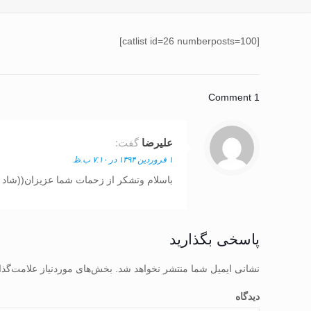
[catlist id=26 numberposts=100]
1 Comment
علیرضا
گفت:
۱ فروردین ۱۳۹۴ در ۷:۱۰ ب.ظ
باسلام وتشکر از زحمات شما عزیزان((شاد 
پاسخی بگذارید
نشانی ایمیل شما منتشر نخواهد شد.
بخش‌های موردنیاز علامت‌گذا
دیدگاه