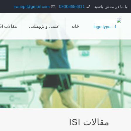
با ما در تماس باشید
09308658811
iranepf@gmail.com
خانه
علمی و پژوهشی
مقالات ISI
مقالات ISI