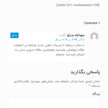
[catlist id=1 numberposts=100]
1 Comment
سودابه بدرلو
گفت:
پاسخ
۱۰ آذر ۱۳۹۴ در ۸:۱۹ ب.ظ
با سلام دررابطه با تمرینات تناوبی شدید وارتباط ان اضطراب
مقاله پژوهشی بفرستید وهمچنین مقاله مروری سنتی به
ایمیلم بفرستید ممنونم
پاسخی بگذارید
نشانی ایمیل شما منتشر نخواهد شد.
بخش‌های موردنیاز علامت‌گذاری
شده‌اند
*
دیدگاه