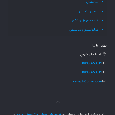
سالمندان
عصبی-عضلانی
قلب و عروق و تنفس
متابولیسم و بیوشیمی
تماس با ما
آذربايجان شرقي
09308658811
09308658811
iranepf@gmail.com
تمام حقوق این سایت متعلق به
فیزیولوژی ورزشی و تندرستی ایران
می