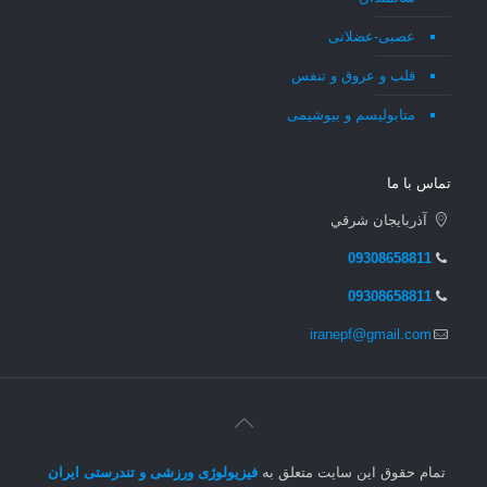
عصبی-عضلانی
قلب و عروق و تنفس
متابولیسم و بیوشیمی
تماس با ما
آذربايجان شرقي
09308658811
09308658811
iranepf@gmail.com
تمام حقوق این سایت متعلق به
فیزیولوژی ورزشی و تندرستی ایران