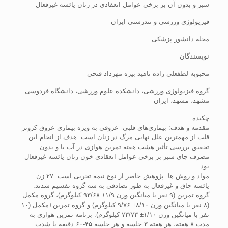
سبز و بدون آن بر برخی عوامل ‌انعقادی در زنان یائسه غیر‌فعال
فیزیولوژی ورزشی و تندرستی ایران
مجله دانشور پزشکی
نویسندگان
محبوبه لطفعلی زاده ناهید بیژه مهرداد فتحی
گروه فیزیولوژی ورزشی، دانشکده علوم ورزشی، دانشگاه فردوسی
مشهد، مشهد، ایران
چکیده
مقدمه و هدف: بیماری‌های قلبی- عروقی به ویژه بیماری عروق کرونر
قلب از مهمترین علل نهایی مرگ در زنان است. هدف از انجام این
تحقیق بررسی تأثیر هشت هفته تمرین هوازی در آب با و بدون
مصرف چای ‌سبز بر برخی عوامل ‌انعقادی خون زنان ‌یائسه غیرفعال
بود.
مواد و روش ها: پژوهش حاضر از نوع نیمه تجربی است. ۲۷‌ زن
یائسه چاق و غیرفعال به طور تصادفی به سه ‌گروه تقسیم شدند.
گروه تمرین (۹‌ نفر با میانگین وزن ۱/۹± ۹۳/۶۸ کیلوگرم)، گروه مکمل
(۸‌ نفر با میانگین وزن ۸/۱۰± ۹/۷۶ کیلوگرم) و گروه تمرین+مکمل (۱۰
‌‌نفر با میانگین وزن ۱/۱۰± ۷۳/۷۳ کیلوگرم). برنامه تمرین ‌هوازی به
مدت ۸ هفته، هر هفته ۳ جلسه و هر جلسه ۴۵-۶۰ دقیقه با شدت