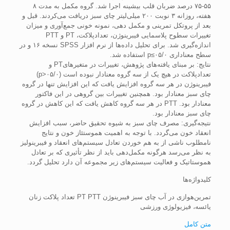
۵۵-۷۵ درصد ضربان قلب بیشینه اجرا شد. گروه مکمل به مدت ۸
هفته، روزانه ۳ نوبت ۲۰۰ میلی‌لیتر چای سبز دریافت می‌کردند. قبل و
بعد از پروتکل تمرینی و مکمل دهی، نمونه خونی جمع‌آوری و میزان
تغییرات سطوح پلاسمایی فیبرینوژن، تعدادپلاکت، PT و PTT
اندازه‌گیری شد. برای تحلیل داده‌ها از نرم افزار SPSS نسخه ۱۶ و در
سطح معناداری ۰۵/۰≥p استفاده شد.
نتایج: بر‌ مبنای یافته‌های پژوهش، تغییرات در متغیرهایPT و
تعدادپلاکت در هیچ یک از سه گروه معنادار نبوده است (۰۵/۰<p)
فیبرینوژن در هر سه‌ گروه افزایش یافت که این افزایش تنها در گروه
چای سبز معنادار بود. همچنین تغییرات بین گروهی در این فاکتور
معنادار بود. PTT در هر سه ‌گروه کاهش یافت که این کاهش در گروه
چای ‌سبز معنادار بود.
نتیجه‌گیری: مصرف چای سبز به شیوه تحقیق حاضر، سبب افزایش
انعقاد خون می‌گردد. با توجه به اهمیت هموستئاز خون و نتایج
نامطلوب ناشی از به هم خوردن تعادل سیستم‌های انعقاد و فیبرینولیز
به نظر می‌رسد هرگونه مکمل‌دهی باید از نظر تأثیری که بر تعادل
هموستاتیک و فعالیت سیستم‌های زیر مجموعه آن دارد تحلیل گردد.
کلیدواژه‌ها
تمرین‌هوازی در آب چای سبز فیبرینوژن PT PTT تعداد پلاکت زنان
یائسه، فیزیولوژی ورزشی
متن کامل