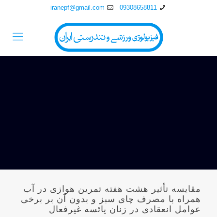
iranepf@gmail.com
09308658811
مقایسه تأثیر هشت هفته تمرین‌ هوازی در آب
همراه با مصرف چای سبز و بدون آن بر برخی
عوامل ‌انعقادی در زنان یائسه غیر‌فعال