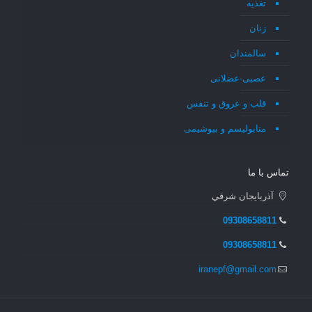
تغذیه
زنان
سالمندان
عصبی-عضلانی
قلب و عروق و تنفس
متابولیسم و بیوشیمی
تماس با ما
آذربايجان شرقي
09308658811
09308658811
iranepf@gmail.com