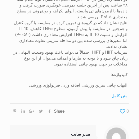
۴۸ ساعت پس از آخرین جلسه تمرینی، خونگیری صورت گرفت و
داده‌ها با آزمون‌های تی وابسته، آنوای یکراهه و بونفرونی در سطح
معنی­داری ۰۵/≥P بررسی شدند.
نتایج نشان داد که در گروه‌های تمرین کرده در مقایسه با گروه کنترل
و هم‌چنین در مقایسه با پیش آزمون، سطوح TNFα کاهش، IL-10
افزایش و نسبت IL-10 به TNFα افزایش معناداری داشت (۰۵/۰≥P).
اما متغیرهای بررسی شده بین دو مداخله تمرینی تفاوت معناداری
نشان ندادند.
تمرینات HIIT و HIFT احتمالاً می‌تواند باعث بهبود وضعیت التهابی در
زنان چاق شود و با توجه به نیازها و اهداف می‌توان از این نوع
مداخلات در جهت بهبود چاقی استفاده نمود.
کلیدواژه‌ها
التهاب چاقی تمرین ورزشی اضافه وزن، فیزیولوژی ورزشی
متن کامل
Share
0
مدیر سایت