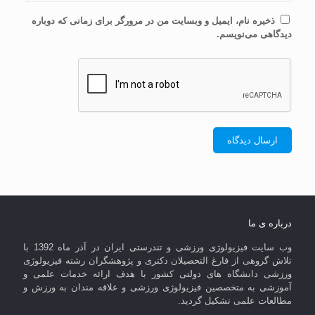
ذخیره نام، ایمیل و وبسایت من در مرورگر برای زمانی که دوباره
دیدگاهی می‌نویسم.
درباره ی ما
وب سایت فیزیولوژی ورزشی و تندرستی ایران در آذر ماه 1392 با
تلاش گروهی از فارغ التحصیلان دکتری و پژوهشگران رشته فیزیولوژی
ورزشی دانشگاه های دولتی کشور با هدف ارائه خدمات علمی و
آموزشی به متخصصین فیزیولوژی ورزشی و علاقه مندان به ورزش و
مطالعات علمی تشکیل گردید.