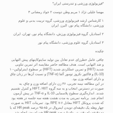
*فیزیولوژی ورزشی و تندرستی ایران*
مهسا جلیلی نژاد ۱ مریم وطن دوست ۲ جواد رمضانی ۳
۱ کارشناس ارشد فیزیولوژی ورزشی، گروه تربیت بدنی و علوم
ورزشی، دانشگاه پیام نور، البرز، ایران
۲ استادیار، گروه فیزیولوژی ورزش، دانشگاه پیام نور، تهران، ایران
۳ استادیار، گروه علوم ورزشی، دانشگاه پیام نور
چکیده
چاقی عامل خطرزای عدم تعادل بین تولید سایتوکاین­های پیش التهابی
و ضد التهابی است. هدف مطالعه حاضر مقایسه اثر تمرین تناوبی
شدید (HIIT) و تمرین عملکردی شدید (HIFT) بر سطوح اینترلوکین-۱۰
(IL-10) و فاکتور نکروز تومور آلفا (TNF-α) و نسبت آن‌‌ها در زنان چاق
و دارای اضافه وزن بود.
در این مطالعه نیمه تجربی، ۳۶ زن دارای اضافه وزن و چاق، به
صورت در دسترس انتخاب و به سه گروه HIFT، HIIT و کنترل تقسیم
شدند. اندازه‌گیری سطوح پلاسمایی IL-10 و TNF-α در پیش آزمون
انجام شد. برنامه تمرینی به مدت هشت هفته سه جلسه در هفته بود
که شدت پروتکل HIFT معادل ۶-۷ RPE بود. تمرینات HIIT به صورت
چهار وهله یک دقیقه‌ای دویدن اینتروال در ۸۵-۹۵ درصد HR peak که با
دو دقیقه راه رفتن در ۵۰-۶۰ درصد HR peak همراه بود، انجام شد.