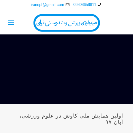
iranepf@gmail.com
09308658811
اولین همایش ملی کاوش در علوم ورزشی،
آبان ۹۷