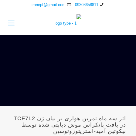
iranepf@gmail.com
09308658811
اثر سه ماه تمرین هوازی بر بیان ژن TCF7L2
در بافت پانکراس موش دیابتی شده توسط
نیکوتین آمید-استرپتوزوتوسین