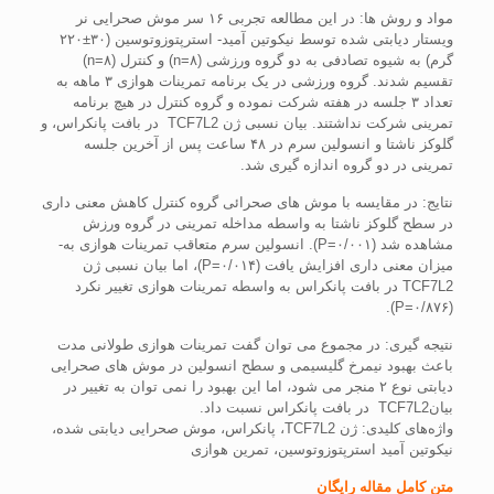
مواد و روش­ ها: در این مطالعه تجربی ۱۶ سر موش صحرایی نر
ویستار دیابتی شده توسط نیکوتین آمید- استرپتوزوتوسین (۳۰±۲۲۰
گرم) به شیوه تصادفی به دو گروه ورزشی (۸=n) و کنترل (۸=n)
تقسیم شدند. گروه ورزشی در یک برنامه تمرینات هوازی ۳ ماهه به
تعداد ۳ جلسه در هفته شرکت نموده و گروه کنترل در هیچ برنامه
تمرینی شرکت نداشتند. بیان نسبی ژن TCF7L2 در بافت پانکراس، و
گلوکز ناشتا و انسولین سرم در ۴۸ ساعت پس از آخرین جلسه
تمرینی در دو گروه اندازه­ گیری شد.
نتایج: در مقایسه با موش ­های صحرائی گروه کنترل کاهش معنی ­داری
در سطح گلوکز ناشتا به ­واسطه مداخله تمرینی در گروه ورزش
مشاهده شد (۰/۰۰۱=P). انسولین سرم متعاقب تمرینات هوازی به­
میزان معنی ­داری افزایش یافت (۰/۰۱۴=P)، اما بیان نسبی ژن
TCF7L2 در بافت پانکراس به ­واسطه تمرینات هوازی تغییر نکرد
(۰/۸۷۶=P).
نتیجه ­گیری: در مجموع می­ توان گفت تمرینات هوازی طولانی مدت
باعث بهبود نیم­رخ گلیسیمی و سطح انسولین در موش ­های صحرایی
دیابتی نوع ۲ منجر می شود، اما این بهبود را نمی­ توان به تغییر در
بیانTCF7L2 در بافت پانکراس نسبت داد.
واژه‌های کلیدی: ژن TCF7L2، پانکراس، موش صحرایی دیابتی شده،
نیکوتین آمید استرپتوزوتوسین، تمرین هوازی
متن کامل مقاله رایگان