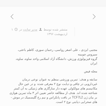
منتشر شده توسط
مدیر سایت
در
۱
اردیبهشت ۱۳۹۶
مجتبی ایزدی ، علی اصغر رواسی، رحمان سوری، کاظم باعثی،
سیروس چوبینه
گروه فیزیولوژی ورزش، دانشگاه آزاد اسلامی واحد ساوه، ساوه،
ایران
مجله فیض
سابقه و هدف: تمرین ورزشی منظم به ­عنوان نوعی درمان
غیردارویی در چاقی و دیابت نوع ۲ معرفی شده ­ و در عین حال
مکانیسم­ های مولکولی عهده­ دار سازگاری­ های ژنتیکی به آن کمتر
شناخته شده­ اند. هدف از مطالعه حاضر تعیین اثر ۳ ماه تمرین هوازی
بر بیان ژن TCF7L2 در بافت پانکراس و نیم رخ گلیسمیک در موش ­
های صحرایی دیابتی نوع ۲ است.