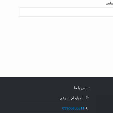
ایت
تماس با ما
آذربايجان شرقي
09308658811