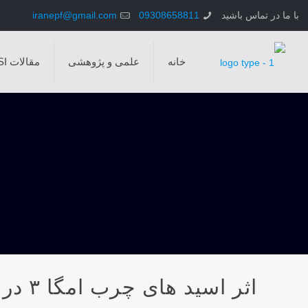
با ما در تماس باشید
09308658811
iranepf@gmail.com
خانه
علمی و پژوهشی
مقالات ISI
اثر اس