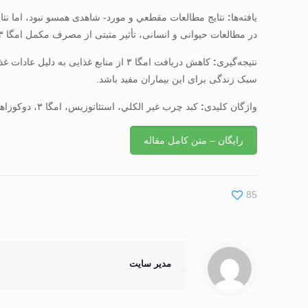
یافته‌ها
:
در مطالعات حیوانی و انسانی، تأثیر مثبتی از مصرف مکمل امگا ۳ در کاهش تری گلیسیرید و چربی کبدی در مبتلایان به کبد چرب غیر الکلی گزارش کرده‌اند.
نتیجه‌گیری
:
کاهش دریافت امگا ۳ از منابع غذایی
سبک زندگی برای این بیماران مفید باشد.
واژگان کلیدی
:
كبد چرب غير الكلي، استئاتوزیس، امگا ۳، دوكوزاهگزانوئيك اسيد، ايكوزاپنتانوئيك اسيد
رایگان – متن کامل مقاله
85
مدیر سایت