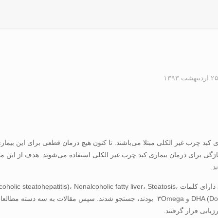
۲ اردیبهشت ۱۳۹۳
د.
ابتدا از پايگاه‌هاي PubMed و ISI مقالاتي كه در متن خود داراي كلمات lic fatty liver، Steatosis
DHA (Docosahexaenoic acid)، EPA (Eicosapentaenoic acid)، Fish oil و ۳Omega بودند، جست