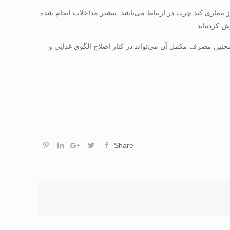
طعي و مورد- شاهدی همسو نبود، اما نتایج مطالعات قوي‌تر نشان می‌داد که دریافت ناکافی از منابع غذایی امگا ۳ با بروز بیماری کبد چرب در ارتباط می‌باشد. بيشتر مداخلات انجام شده
 باشد. همچنین مصرف مکمل آن می‌تواند در کنار اصلاح الگوی غذایی و
Share