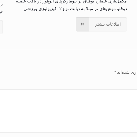
مکمل‌یاری عصاره بوقناق بر بیومارکرهای آپوپتوز در بافت عضله
رز
دوقلو موش‌های نر مبتلا به دیابت نوع ۲- فیزیولوژی ورزشی
فی
اطلاعات بیشتر
ری شده‌اند
*