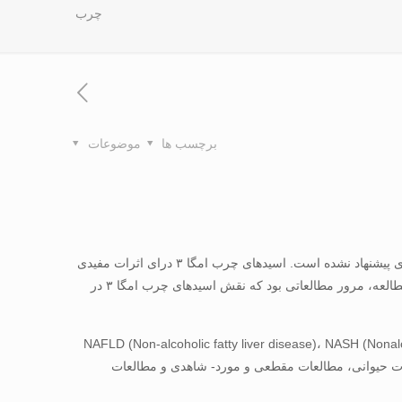
چرب
برچسب ها
موضوعات
۳۵-۱۰ درصد از جمعیت بزرگسالان سراسر جهان به بیماری کبد چرب غیر الکلی مبتلا می‌باشند. تا کنون هیچ درمان قطعی برای این بیماری پیشنهاد نشده است. اسیدهای چرب امگا ۳ درای اثرات مفیدی
در درمان هایپرلیپیدمی و بیماری‌های قلبی- عروقی می‌باشند و به تازگی برای درمان بیماری کبد چرب غیر الکلی استفاده می‌شوند. هدف از اين مطالعه، مرور مطالعاتی بود كه نقش اسیدهای چرب امگا ۳ در
NAFLD (Non-alcoholic fatty liver disease)، NASH (Nonalcoholic steatohepatitis)، Nonalcoho،
جو شدند. سپس مقالات به سه دسته مطالعات حیوانی، مطالعات مقطعی و مورد- شاهدی و مطالعات