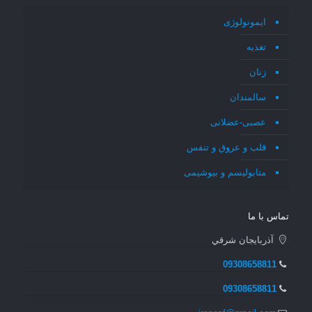
ایمونولوژی
تغذیه
زنان
سالمندان
عصبی-عضلانی
قلب و عروق و تنفس
متابولیسم و بیوشیمی
تماس با ما
آذربايجان شرقي
09308658811
09308658811