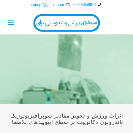
iranepf@gmail.com
09308658811
اثرات ورزش و تجويز مقادير سوپرافيزيولوژيک
ناندرولون دکانوييت بر سطح اپيوييدهای پلاسما