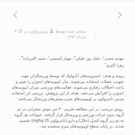
منتشر شده توسط
مدیر سایت
در
۴
خرداد ۱۳۹۳
۳
۱
۲
۱
مهدی محبی
، خليل پور خليلی
، مهناز کسمتی
، صمد اکبرزاده
،
*
زهرا اکبری
زمينه و هدف: استروييدهای آنابوليک که توسط ورزشکاران جهت
تقويت عضلات استفاده می‌شوند، بيان اپيوييدهای اندوژن را تغيير و
باعث اختلالات رفتاری می‌شوند. فعاليت‌های ورزشی ميزان اپيوييدهای
اندوژن را افزايش می‌دهند. هدف از اين پژوهش، بررسی اثر استفاده
مزمن ناندرولون بر اوپيوييدهای سرم موش‌های ورزشکار می‌باشد.
روش بررسی: در اين مطالعه تجربی ۴۰ سر موش صحرايی در دو
گروه بدون حرکت ورزشی و ورزشکار قرار گرفتند. حيوانات هر گروه
به دو زير گروه کنترل (حلال) و دارو (ناندرولون mg/kg 15) تقسيم
شدند. در پايان سطح اوپيوييدهای سرم سنجيده شد.