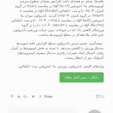
يافته‌ها: شنای دو هفته‌ای باعث افزايش معنادار سطوح سرمی
اوپيوييدهای بتا- اندورفين (ng/l 5±۱۱۴ در مقايسه با ۵±۹۸ در گروه
کنترل، ۰۳۸/۰P=) و مت- انکفالين (ng/l 42±۱۵۵۶ در مقايسه با
۲۷±۱۴۷۵ در گروه کنترل، ۲۵/۰P=) گرديد. ناندرولون ميزان بتا-
اندورفين (ng/l 4±۸۴ در مقايسه با ۵±۱۱۴، ۰۰۲/۰P=) و مت- انکفالين
(ng/l 36±۱۳۷۸ در مقايسه با ۴۲±۱۵۵۶، ۰۱۱/۰P=) را در گروه
ورزشکار کاهش داد؛ اما در حيوانات بدون حرکت ورزشی ناندرولون
تاثير قابل ملاحظه‌ای بر سطح اوپيوييدها نداشت.
نتيجه‌گيری: تجويز مزمن ناندرولون سطح افزايش يافته اپيوييدها
به‌دنبال ورزش را کاهش می‌دهد. با توجه به نقش اوپيوييدها در کنترل
رفتار، احتمال ايجاد تغييرات رفتاری به‌دنبال مصرف استروييدهای
آنابوليک دور از انتظار نيست.
واژه‌های كليدي: ناندرولون، ورزش، بتا- اندورفين، مت- انکفالين،
رایگان – متن کامل مقاله
Share
51