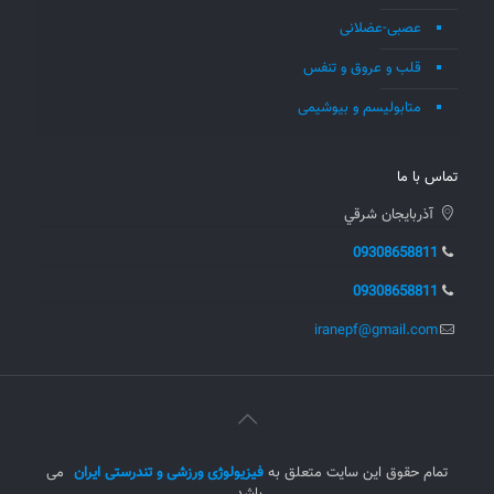
عصبی-عضلانی
قلب و عروق و تنفس
متابولیسم و بیوشیمی
تماس با ما
آذربايجان شرقي
09308658811
09308658811
iranepf@gmail.com
تمام حقوق این سایت متعلق به
فیزیولوژی ورزشی و تندرستی ایران
می
باشد.