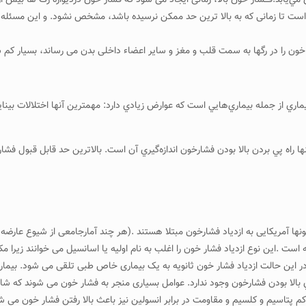
مي‌يابد.فـــشار خون بالا، زمانی ایجاد می شود که فشار خون دردیواره رگ ها بیش
ت تا زمانی که به بالا ترین حد ممکن نرسیده باشد، مشخص نشود. و این مسئله باعث
خون را در رگها به سمت قلب و مغز و سایر اعضاء داخلی بدن می رساند، بسیار کم
اري از جمله بيماري‌هايي است كه عوارض زيادي دارد: مهمترين آنها اختلالات بيناي
 بودن فشارخون اندازه‌گيري آن است. بالاترين حد قابل قبول فشارخون در افراد سالم ۱۴ ميلي متر جيوه ر
ها آمریکایی به ازدیاد فشارخون مبتلا هستند .(هر چند آمارجامعی از شیوع عارضه
ری فشار خون ،ناشناخته است .این نوع ازدیاد فشار خون را اغلب به نام اولیه یا اسانسیل می
ر این حالت ازدیاد فشار خون ثانویه به یک بیماری خاص طبی تلقی می شود. بيماري ف
اسیم و کلسیم و مقاومت در برابر انسولین نیز باعث بالا رفتن فشار خون می شود.