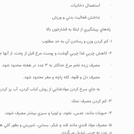
· استعمال دخانيات
· نداشتن فعاليت بدني و ورزش
راه‌هاي پيشگيري از ابتلا به فشارخون بالا
۱- كم كردن وزن و رساندن آن به حد مطلوب
۲- كاهش چربي غذا چربي گوشت و پوست مرغ قبل از پخت، از آنها جدا شود.
· مصرف زرده تخم مرغ حداكثر به ۳ عدد در هفته محدود شود.
· مصرف دل و قلوه، كله پاچه و مغز محدود شود.
· به جاي سرخ كردن موادغذايي از روش كباب كردن، آب پز كردن يا ب
۳- كم كردن مصرف نمك
۴- حبوبات مانند: عدس، نخود، و لوبيا و سبزي بيشتر مصرف شوند.
۵- مصرف مواد قندي مانند قند و شكر، بستني، شيريني و بطور كلي هر 
در بدن به چربي تبديل مي‌گردد.