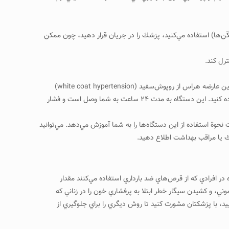
سكّن‌ها) استفاده مي‌كنيد، پزشك را در جريان قرار دهيد، چون ممكن
ترل كند.
عارضة هراس از روپوش‌سفيد: بعضي از افراد فقط هنگامي كه براي كنترل فشار خون نزد پزشك يا مراقب بهداشت مي‌روند دچار پرفشاري خون مي‌شوند. اين عارضه هراس از روپوش‌سفيد (white coat hypertension)
ناميده مي‌شود. اگر مراقب بهداشت يا پزشك شما متوجه اين وضعيت در شما شد، بايد از دستگاه فشار خون سيار براي كنترل صحيح فشار خونتان استفاده كنيد. اين دستگاه به مدت ۲۴ ساعت به شما وصل است و فشار
 نحوة استفاده از اين دستگاه‌ها را به شما آموزش مي‌دهد. مي‌توانيد
زشك يا مراقب بهداشت اطلاع دهيد.
در افرادي كه از قرص‌هاي ضد بارداري استفاده مي‌كنند مقدار
كرد. سن ۳۵ سال و بالاتر، مدت مصرف طولاني داروي هورموني، و كشيدن سيگار خطر ابتلا به پرفشاري خون را در زناني كه
يد، با پزشكتان مشورت كنيد تا روش ديگري را براي جلوگيري از