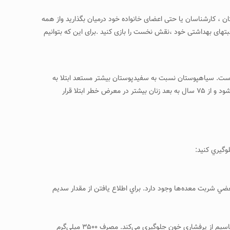
، کارشناسان یا حتی اعضای خانواده خود درمیان بگذارید واز همه
های بهداشتی خود ،نقش نخست را بازی کنید .برای این که بتوانیم
گر است. سياهپوستان نسبت به سفيدپوستان بيشتر مستعد ابتلا به
پرفشاري خون‌اند. جنس نيز تأثيرگذار است؛ تا ۵۵ سالگي، مردان بيشتر در معرض خطر ابتلا هستند، بعد از ۵۵ سال، نسبت در هر دو جنس يكسان مي‌شود و از ۷۵ سال به بعد زنان بيشتر در معرض خطر ابتلا قرار
لوگيري كنيد:
وش‌شيرين و بعضي شربت معده‌ها وجود دارد. براي اطلاع يافتن از مقدار سديم
ـ از رژيم غذايي حاوي ميوه و سبزيجات فراوان، لبنيات كم‌چرب و غذاهاي حاوي پتاسيم نظير دانه‌هاي سبوس‌دار و خشكبار استفاده كنيد. به‌نظر مي‌رسد پتاسيم از پرفشاري خون جلوگيري مي‌كند. مصرف ۳۵۰۰ ميلي‌گرم