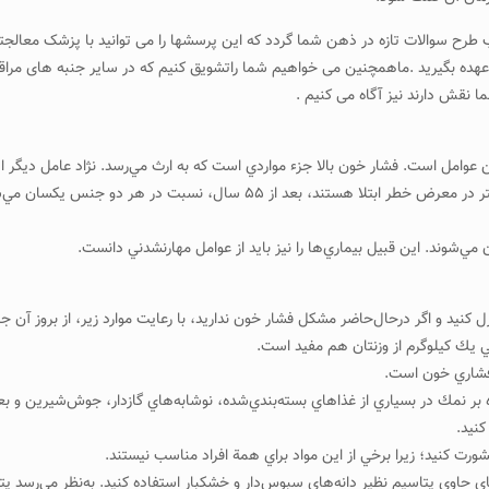
ح سوالات تازه در ذهن شما گردد که این پرسشها را می توانید با پزشک معالجتان 
هده بگیرید .ماهمچنین می خواهیم شما راتشویق کنیم که در سایر جنبه های مراقبت
ا نقش دارند نیز آگاه می کنیم .
 اين عوامل است. فشار خون بالا جزء مواردي است كه به ارث مي‌رسد. نژاد عامل دي
مي‌شوند. اين قبيل بيماري‌ها را نيز بايد از عوامل مهارنشدني دانست.
رل كنيد و اگر درحال‌حاضر مشكل فشار خون نداريد، با رعايت موارد زير، از بروز آن ج
حتي يك كيلوگرم از وزنتان هم مفيد است.
 ۱ قاشق چاي‌خوري). سديم علاوه بر نمك در بسياري از غذاهاي بسته‌بندي‌شده، نوشابه‌هاي گازدار، ج
كنيد.
ورت كنيد؛ زيرا برخي از اين مواد براي همة افراد مناسب نيستند.