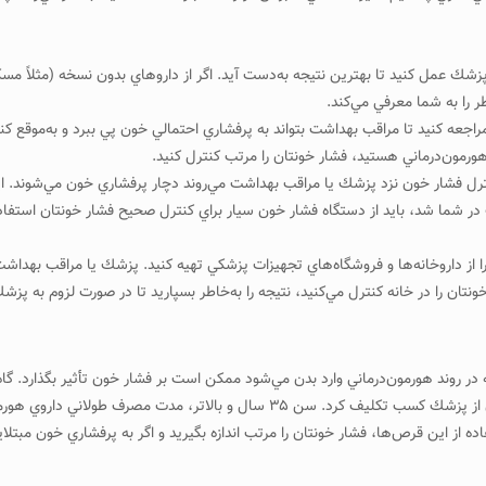
 پزشك عمل كنيد تا بهترين نتيجه به‌دست آيد. اگر از داروهاي بدون نسخه (مثلاً م
 را به شما معرفي مي‌كند.
 مراجعه كنيد تا مراقب بهداشت بتواند به پرفشاري احتمالي خون پي ببرد و به‌موقع كن
ورمون‌درماني هستيد، فشار خونتان را مرتب كنترل كنيد.
 را از داروخانه‌ها و فروشگاه‌هاي تجهيزات پزشكي تهيه كنيد. پزشك يا مراقب بهداشت
ونتان را در خانه كنترل مي‌كنيد، نتيجه را به‌خاطر بسپاريد تا در صورت لزوم به پ
ر روند هورمون‌درماني وارد بدن مي‌شود ممكن است بر فشار خون تأثير بگذارد. گاه 
مختصري پرفشاري خون مشاهده مي‌شود. اگر اين اتفاق افتاد مي‌توان از پزشك كسب تكليف 
ز اين قرص‌ها، فشار خونتان را مرتب اندازه بگيريد و اگر به پرفشاري خون مبتلاي