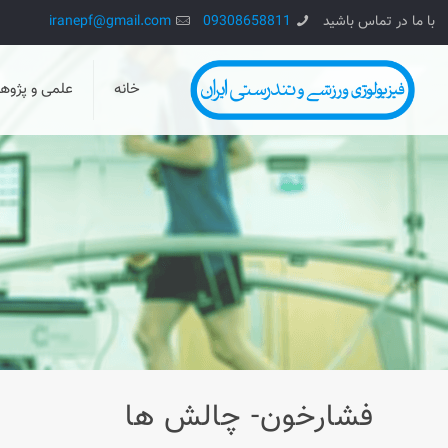
با ما در تماس باشید
09308658811
iranepf@gmail.com
خانه
علمی و پژو
فشارخون- چالش ها