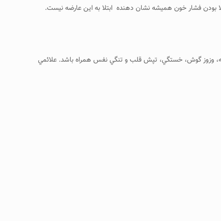
مرد های بالای ۷۵ سال مبتلا به فشار خون هستند. هر چند، بالا بودن فشار خون همیشه نشان دهنده ابتلا به این عارضه نیست.
جه، وزوز گوش، خستگي، تپش قلب و تنگي نفس همراه باشد. علائمي