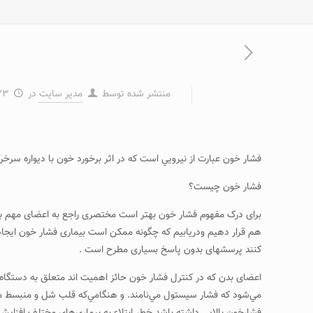
منتشر شده توسط
مدیر سایت
در
۲۳ آذر ۲
فشار خون عبارت از نيرويي است كه در اثر برخورد خون با ديواره سر
فشار خون چیست؟
برای درک مفهوم فشار خون بهتر است مختصری راجع به اعضای مهم بدن 
هم قرار دهیم ودریابیم که چگونه ممکن است بیماری فشار خون ایجاد ش
کنند پرسشهای بدون پاسخ بسیاری مطرح است .
اعضای بدن که در کنترل فشار خون حائز اهمیت اند متعلق به دستگا
مي‌شود كه فشار سيستول مي‌نامند. و هنگامي‌كه قلب شل و منبسط مي‌