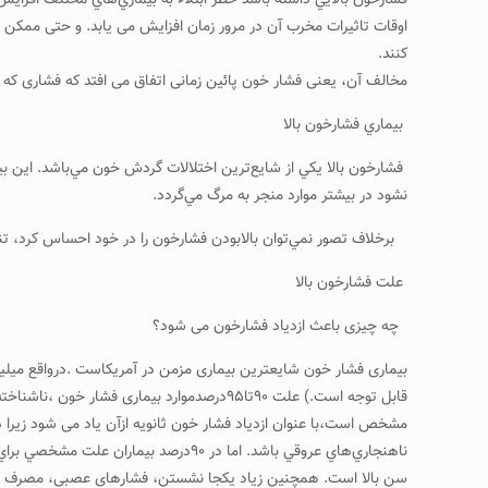
فشارخون بالايي داشته باشد خطر ابتلاء به بيماري‌هاي مختلف افزايش 
اوقات تاثیرات مخرب آن در مرور زمان افزایش می یابد. و حتی ممکن اس
کنند.
مخالف آن، یعنی فشار خون پائین زمانی اتفاق می افتد که فشاری که 
بيماري فشارخون بالا
فشارخون بالا يكي از شايع‌ترين اختلالات گردش خون مي‌باشد. اين بيم
نشود در بيشتر موارد منجر به مرگ مي‌گردد.
برخلاف تصور نمي‌توان بالابودن فشارخون را در خود احساس كرد، تنها راه پي بردن بالا
علت فشارخون بالا
چه چیزی باعث ازدیاد فشارخون می شود؟
بیماری فشار خون شایعترین بیماری مزمن در آمریکاست .درواقع میلیون
قابل توجه است.) علت ۹۰تا۹۵درصدموارد بیما
مشخص است،با عنوان ازدیاد فشار خون ثانویه ازآن یاد می شود زیرا د
ناهنجاري‌هاي عروقي باشد. اما در ۹۰درصد بيماران علت مشخصي براي بالا بودن فشارخون وجود ندارد. عوامل بسیاری منجر به فشار خون می شوند که شامل عوامل وراثتی، چاقی، مصرف بالای
سن بالا است. همچنین زیاد یکجا نشستن، فشارهای عصبی، مصرف کم پت