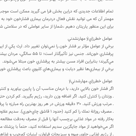
تمام اطلاعات جدیدی که دراین بخش فرا می گیرید ممکن است موجب طر
مهمتر آن که می توانید نقش فعال دردرمان بیماری فشارخون خود به ع
برای این منظور یاریتان دهیم ،شمارا از سایر عواملی که در سلامتی شم
عوامل خطرزايý مهارنشدني
برخي از عوامل مؤثر بر فشار خون را نمي‌توان تغيير داد. ارث يكي از
مي‌گيرند؛ بنابراين افراد مسن بيشتر به پرفشاري خون مبتلا مي‌شوند.
برخي از بيماري‌ها نظير ديابت و بيماري‌هاي كليوي باعث پرفشاري خون 
عوامل خطرزاي مهارشدنيý
اگر فشار خون بالايي داريد، با درمان مناسب آن را پايين بياوريد و كنت
ـ وزنتان را كنترل كنيد. اگر اضافه ‌وزن داريد، رژيم بگيريد. كم كردن 
ـ مرتب ورزش كنيد. ۳۰ دقيقه ورزش در هر روز بهترين راه مبارزه با پرفشاري خون است.
ـ مصرف روزانة نمك را كم كنيد (حدود
به‌كار رفته در مواد غذايي برچسب آنها را قبل از مصرف به‌دقت مطالعه 
اگر مي‌خواهيد از مواد جايگزين سديم استفاده كنيد، حتماً با پزشك مش