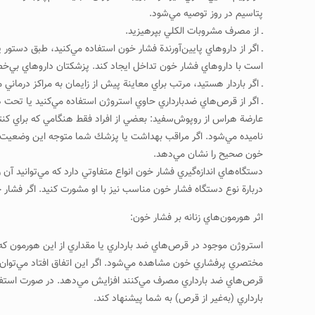
پتاسيم در روز توصيه مي‌شود.
ـ از مصرف مشروبات الكلي بپرهيزيد.
ـ اگر از داروهاي پايين‌آورندة فشار خون استفاده مي‌كنيد، طبق دستور
است با داروهاي فشار خون تداخل ايجاد كند. پزشكتان داروهاي بي‌خطر
ـ اگر باردار هستيد، مرتب براي معاينة پيش از زايمان به مراكز درماني
ـ اگر از قرص‌هاي ضدبارداري حاوي استروژن استفاده مي‌كنيد يا تحت ه
خون صحيح را نشان مي‌دهد.
دستگاه‌هاي اندازه‌گيري فشار خون انواع متفاوتي دارد كه مي‌توانيد آن
دربارة نوع دستگاه فشار خون مناسب نيز با او مشورت كنيد. اگر فشار خ
اثر هورمون‌هاي زنانه بر فشار خون:
استروژن موجود در قرص‌هاي ضد بارداري يا مقداري از اين هورمون كه د
قرص‌هاي ضد بارداري مصرف مي‌كنند افزايش مي‌دهد. در صورت استفاده ا
بارداري (به‌غير از قرص) به شما پيشنهاد كند.