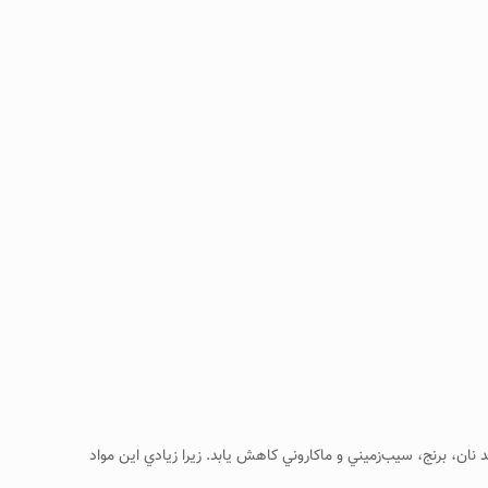
نان، برنج، سيب‌زميني و ماكاروني كاهش يابد. زيرا زيادي اين مواد