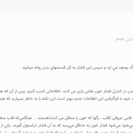
۱۳۹
خرگ بوجود مي ايد و سپس اين فشار به كل قسمتهاي بدن روانه ميشود .
در کنترل فشار خون نقش بازی می کنند ،اطلاعاتی کسب کنیم .پس از آن که هریک ا
ود.با فراگرفتن این اطلاعات جدید،بهتر است این نکته را به خاطر بسپارید که هنو
ه قلبی عروقی (قلب . رگها که خون را منتقل می کنند)هستند . هنگامي‌كه قلب 
شود مي‌شود فشار خون به حداقل مي‌رسد كه به آن فشار دياستول گويند. يكي از م