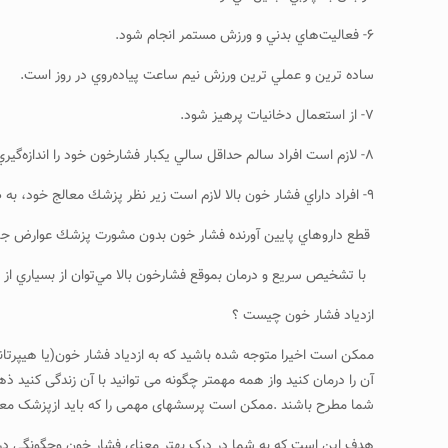
۶- فعاليت‌هاي بدني و ورزش مستمر انجام شود.
ساده ترين و عملي ترين ورزش نيم ساعت پياده‌روي در روز است.
۷- از استعمال دخانيات پرهيز شود.
۸- لازم است افراد سالم حداقل سالي يكبار فشارخون خود را اندازه‌گيري كنند زيرا فشار خون بالا در اغلب موارد فاقد هر گونه علامتي مي‌باشد.
۹- افراد داراي فشار خون بالا لازم است زير نظر پزشك معالج خود، به طور منظم فشارخون خود را اندازه‌گيري كرده و هر ۶ ماه يكبار آزمايش چربي، قند، اوره، اسيد اوريك خون و آزمايش كامل ادرار را انجام دهند.
قطع داروهاي پايين آورنده فشار خون بدون مشورت پزشك عوارض جبرا
با تشخيص سريع و درمان بموقع فشارخون بالا مي‌توان از بسياري از
ازدیاد فشار خون چیست ؟
ممکن است اخیرا متوجه شده باشید که به ازدیاد فشار خون(یا هیپرتا
آن را درمان کنید واز همه مهمتر چگونه می توانید با آن زندگی کنید 
شما مطرح باشند .ممکن است پرسشهای مهمی را که باید ازپزشک معال
هدف این است که به شما در درک بهتر معنای فشار خون وچگونگی د