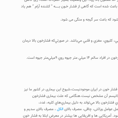
 از حد معمول بالا رود. این وضعیت بسیار خطرناک است، زیرا گاهی
 شده است که گاهی از فشـار خـون بـــــــه ” کشنده آرام ” هم یاد
 شود که باعث سر گیجه و منگی می شود.
ي، كليوي، مغزي و قلبي مي‌باشد. در صورتي‌كه فشارخون بالا درمان
وي ۹ميلي‌متر جيوه است.
 فشار خون در ایران موجودنیست،شیوع این بیماری در کشور ما نیز
 خوانند زیرا مکانیسم آن مشخص نیست.هنگامی که علت بیماری فشارخون
شارخون بالا مي‌تواند به دليل بيماري‌هاي كليه، غدد،
الكل
، مصرف بالای سدیم و
 آمریکایی ها و افریقایی ها بیشتر در معرض ابتلا به فشار خون