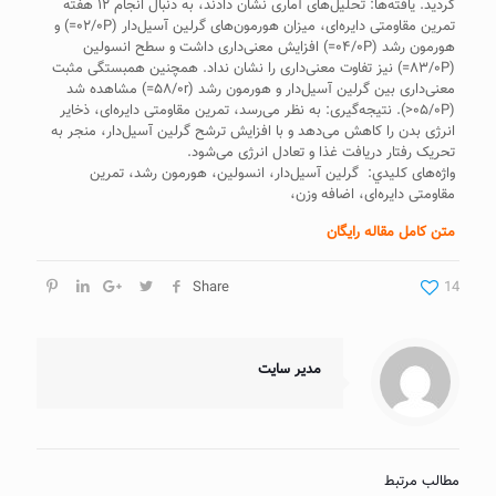
گرديد. يافته‌ها: تحليل‌های آماری نشان دادند، به دنبال انجام ۱۲ هفته
تمرين مقاومتی دايره‌ای، ميزان هورمون‌های گرلين آسيل‌دار (۰۲/۰P=) و
هورمون رشد (۰۴/۰P=) افزايش معنی‌داری داشت و سطح انسولين
(۸۳/۰P=) نيز تفاوت معنی‌داری را نشان نداد. همچنين همبستگی مثبت
معنی‌داری بين گرلين آسيل‌دار و هورمون رشد (۵۸/۰r=) مشاهده شد
(۰۵/۰P<). نتيجه‌گيری: به نظر می‌رسد، تمرين مقاومتی دايره‌ای، ذخاير
انرژی بدن را کاهش می‌دهد و با افزايش ترشح گرلين آسيل‌دار، منجر به
تحريک رفتار دريافت غذا و تعادل انرژی می‌شود.
واژه‌های كليدي: گرلين آسيل‌دار، انسولين، هورمون رشد، تمرين
مقاومتی دايره‌ای، اضافه وزن،
متن کامل مقاله رایگان
Share
14
مدیر سایت
مطالب مرتبط