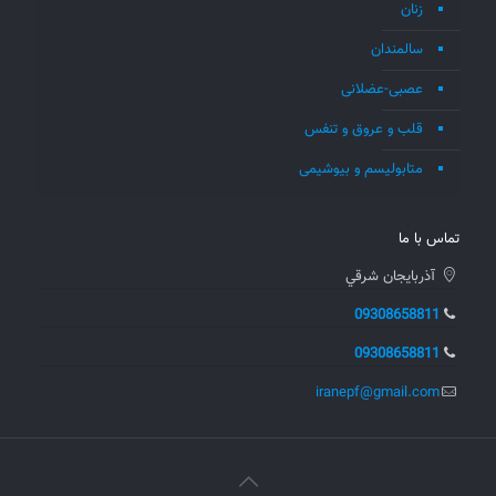
زنان
سالمندان
عصبی-عضلانی
قلب و عروق و تنفس
متابولیسم و بیوشیمی
تماس با ما
آذربايجان شرقي
09308658811
09308658811
iranepf@gmail.com