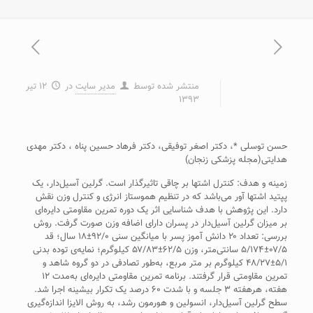
منتشر شده توسط
مدیر سایت
در
۱۲ تیر
۱۳۹۳
حسن توسلی *، دکتر اصغر توفيقی، دکتر فرهاد حسين پناه ، دکتر مهدی
هدايتی(مجله پزشکی زنجان)
زمينه و هدف: کنترل اشتها بر چاقی تاثيرگذار است. گرلين آسيل‌دار، يک
پپتيد اشتها آور می‌باشد که در تنظيم هموستاز انرژی و کنترل وزن نقش
دارد. اين پژوهش با هدف شناسايی اثر يک دوره تمرين مقاومتی دايره‌ای
بر ميزان گرلين آسيل‌دار در پسران دارای اضافه وزن صورت گرفت. روش
بررسی: تعداد ۲۰ دانش آموز پسر با ميانگين سنی ۹۲/۰±۱۸ سال؛ قد
۰۷/۵±۵/۱۷۴ سانتی‌متر، وزن ۶۲/۵±۵۷/۸۳ کيلوگرم؛ نمايه‌ی توده بدنی
۵/۱±۴۸/۲۷ کيلوگرم بر متر مربع، به‌طور تصادفی در دو گروه شاهد و
تمرين مقاومتی قرار گرفتند. برنامه تمرين مقاومتی دايره‌ای به‌مدت ۱۲
هفته، هرهفته ۳ جلسه و با شدت ۶۰ درصد يک تکرار بيشينه اجرا شد.
سطح گرلين آسيل‌دار، انسولين و هورمون رشد، به روش الايزا اندازه‌گيری