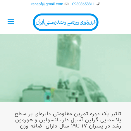
iranepf@gmail.com
09308658811
تاثير يک دوره تمرين مقاومتی دايره‌ای بر سطح
پلاسمايی گرلين آسيل دار، انسولين و هورمون
رشد در پسران ۱۷ تا۱۹ سال دارای اضافه وزن