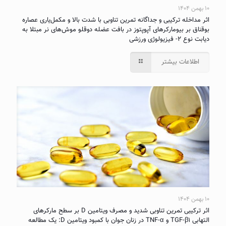
۱۰ بهمن ۱۴۰۴
اثر مداخله ترکیبی و جداگانه تمرین تناوبی با شدت بالا و مکمل‌یاری عصاره
بوقناق بر بیومارکرهای آپوپتوز در بافت عضله دوقلو موش‌های نر مبتلا به
دیابت نوع ۲- فیزیولوژی ورزشی
اطلاعات بیشتر
۱۰ بهمن ۱۴۰۴
اثر ترکیبی تمرین تناوبی شدید و مصرف ویتامین D بر سطح مارکرهای
التهابی TGF-β۱ و TNF-α در زنان جوان با کمبود ویتامین D: یک مطالعه