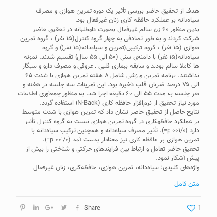
هدف از تحقیق حاضر بررسی تأثیر یک دوره تمرین هوازی و مصرف
سیاه‌دانه بر عملکرد حافظه کاری زنان غیرفعال بود.
بدین منظور ۶۰ زن سالم غیرفعال بصورت داوطلبانه در تحقیق حاضر
شرکت کردند و به طور تصادفی به چهار گروه کنترل(۱۵ نفر) ، گروه تمرین
هوازی (۱۵ نفر) ، گروه ترکیبی(تمرین و سیاه‌دانه(۱۵ نفر)) و گروه
سیاه‌دانه(۱۵ نفر) با دامنه‌ی سنی (۵۰ الی ۵۵ سال) تقسیم شدند. نمونه
ها کاملا سالم بودند و سابقه بیماری قلبی ـ عروقی و مصرف دارو و سیگار
نداشتند. برنامه تمرین ورزشی شامل ۸ هفته تمرین هوازی با شدت ۶۵
الی ۷۵ درصد ضربان قلب ذخیره بود. این تمرینات سه جلسه در هفته و
هر جلسه به مدت ۵۵ الی ۶۰ دقیقه اجرا شد. به منظور جمع­آوری اطلاعات
مورد نیاز تحقیق از نرم‌افزار حافظه کاری (N-Back)­ استفاده ­گردد.
نتایج حاصل از تحقیق حاضر نشان داد که تمرین هوازی با شدت متوسط
بر عملکرد حافظه­کاری در گروه تمرین هوازی نسبت به گروه کنترل تأثیر
دارد (۰۰۱/۰ p=). تأثیر مصرف سیاه‌دانه و همچنین ترکیب سیاه‌دانه با
تمرین هوازی بر حافظه کاری نیز معنادار بدست آمد (۰۰۱/۰ p=).
تحقیق حاضر تعامل و ارتباط بین فرایندهای حرکتی و شناختی را بیش از
پیش آشکار نمود.
واژه‌های کلیدی: سیاه‌دانه، تمرین هوازی، حافظه‌کاری، زنان غیرفعال
متن کامل
Share
1